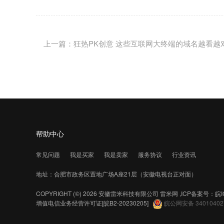
上一篇：狂热PK创意 这些互联网大终端的域名越看越
帮助中心
常见问题
我是买家
我是卖家
服务协议
行业资讯
地址：合肥市政务区置地广场A座21层（安徽电视台正对面）
COPYRIGHT (©) 2026 安徽雷米科技有限公司
雷米网 ,ICP备案号：
皖I
增值电信业务经营许可证
[皖B2-20230205]
皖公网安备 34010402