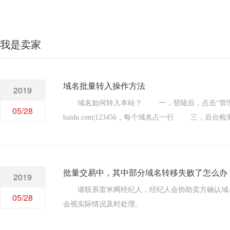
我是卖家
域名批量转入操作方法
2019
域名如何转入本站？ 一，登陆后，点击“管理中
05/28
baidu.com|123456，每个域名占一行 
是指转入本站管理，成功后可以域名管理中进行DN
3、国际域名转入请确认距最后一次续费已满60天
行转入操作； 5、转入通常会在一周左右完成，
批量交易中，其中部分域名转移失败了怎么办
2019
天，请您耐心等待，您可以在 【管理中心】--- 
域名转入期间不会影
请联系雷米网经纪人，经纪人会协助卖方确认域名
05/28
会视实际情况及时处理。