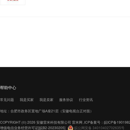
帮助中心
常见问题
我是买家
我是卖家
服务协议
行业资讯
地址：合肥市政务区置地广场A座21层（安徽电视台正对面）
COPYRIGHT (©) 2026 安徽雷米科技有限公司
雷米网 ,ICP备案号：
皖ICP备190198
增值电信业务经营许可证
[皖B2-20230205]
皖公网安备 34010402702635号