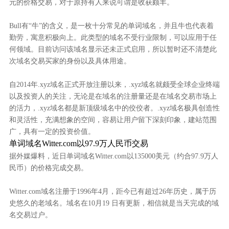
元的价格交易，对于原持有人来说可谓是
收获颇丰。
Bull有“牛”的含义，是一枚十分常见的单词域名，并且牛也代表着
勤劳，寓意积极向上。此类型的域名不受行业限制，可以应用于任
何领域。目前访问该域名显示还未正式启用，所以暂时还不清楚此
次域名交易买家的身份以及具体用途。
自
2014年.xyz域名正式开放注册以来，.xyz域名就颇受全球企业终端
以及投资人的关注，无论是在域名的注册量还是在域名交易市场上
的活力，.xyz域名都是新顶级域名中的佼佼者。.xyz域名极具创造性
和灵活性，充满想象的空间，容易让用户留下深刻印象，建站范围
广，具有一定的投资价值。
单词域名
Witter.com
以
97.9万
人民币交易
据外媒爆料，
近日
单词域名
Witter.com以135000美元（约合97.9万人
民币）的价格完成交易。
Witter.com域名注册于1996年4月，距今已有超过26年历史，属于历
史悠久的老域名。域名在10月19 日有更新，相信就是当天完成的域
名交易过户。