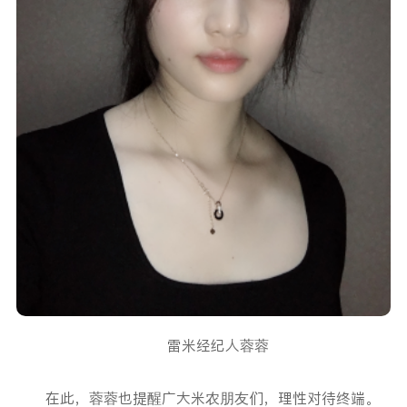
雷米经纪人蓉蓉
在此，蓉蓉也提醒广大米农朋友们，理性对待终端。