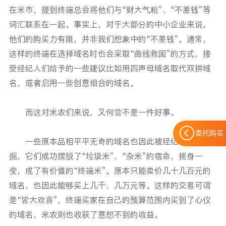
在米市，提到终端总会将他们与“财大气粗”、“不差钱”等
词汇联系在一起。事实上，对于大部分的中小企业来说，
他们的购买力有限，并非我们想象中的“不差钱”。通常，
这样的终端在选择域名时也会采取“曲线救国”的方式，接
受经纪人们给予的一些建议比如用四声母域名取代双拼域
名，或者启用一些创意组合的域名。
而这对米农们来说，又何尝不是一件好事。
委托购买
一些原本品相平平无奇的域名也因此被经纪人们挖
掘，它们成功摆脱了“垃圾米”、“杂米”的宿命，摇身一
变，成了有价值的“终端米”。原本只能卖价几十几百元的
域名，也因此能够买上几千、几万元等。这样的交易可谓
是“皆大欢喜”，终端买家在自己的预算范围内买到了心仪
的域名，米农则也收获了意想不到的收益。