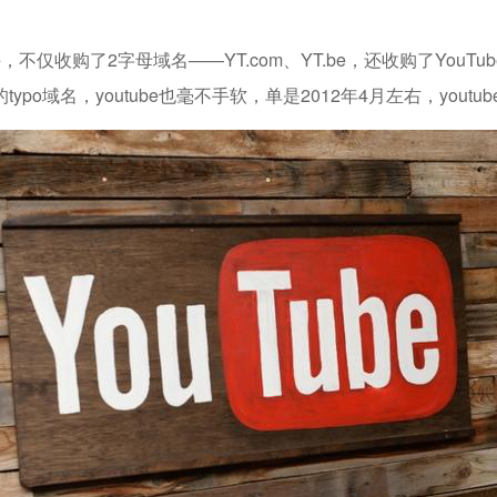
2字母域名——YT.com、YT.be，还收购了YouTube.xxx、Y
ypo域名，youtube也毫不手软，单是2012年4月左右，yout