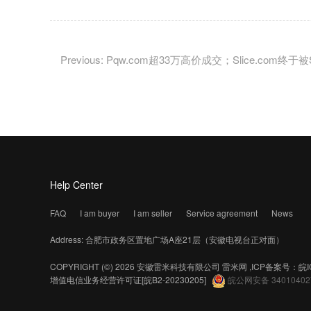
Help Center
FAQ
I am buyer
I am seller
Service agreement
News
Address: 合肥市政务区置地广场A座21层（安徽电视台正对面）
COPYRIGHT (©) 2026 安徽雷米科技有限公司
雷米网 ,ICP备案号：
皖I
增值电信业务经营许可证
[皖B2-20230205]
皖公网安备 34010402