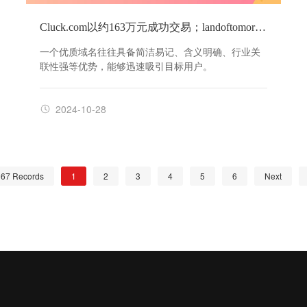
Cluck.com以约163万元成功交易；landoftomorrow.com以约21万元成交！
一个优质域名往往具备简洁易记、含义明确、行业关
联性强等优势，能够迅速吸引目标用户。
2024-10-28
367
Records
1
2
3
4
5
6
Next