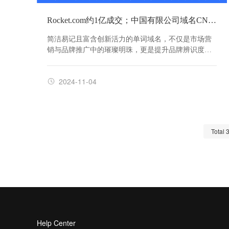
Rocket.com约1亿成交；中国有限公司域名CN.ltd易主!
简洁易记且富含创新活力的单词域名，不仅是市场营
销与品牌推广中的璀璨明珠，更是提升品牌辨识度与
记忆度的关键所在。
2024-11-04
Total
Help Center